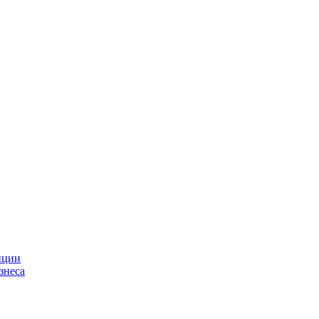
нции
знеса