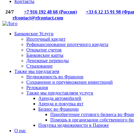
Контакты
24/7
+7 916 192 48 68 (Россия)
+33 6 12 15 91 98 (Фр
rfcontact@rfcontact.com
Банковские Услуги
Ипотечный кредит
Рефинансирование ипотечного кредита
Открытие счетов
Банковские карты
Денежные переводы
Страхование
Также мы предлагаем
Недвижимость во Франции
Сохранение и преумножение инвестиций
Релокация
Также мы предоставляем услуги
Аренда автомобилей
Аренда и покупка яхт
Бизнес во Франции
Приобретение готового бизнеса во Фра
Помощь в организации собственного би
Покупка недвижимости в Париже
О нас