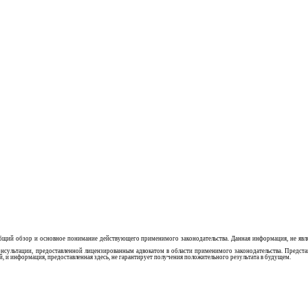
 общий обзор и основное понимание действующего применимого законодательства. Данная информация, не яв
нсультации, предоставленной лицензированным адвокатом в области применимого законодательства. Представ
, и информация, предоставленная здесь, не гарантирует получения положительного результата в будущем.