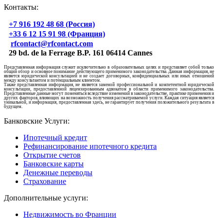
Контакты:
+7 916 192 48 68 (Россия)
+33 6 12 15 91 98 (Франция)
rfcontact@rfcontact.com
29 bd. de la Ferrage B.P. 161 06414 Cannes
Представленная информация служит исключительно в образовательных целях и представляет собой только
общий обзор и основное понимание действующего применимого законодательства. Данная информация, не
является юридической консультацией и не создает договорных, конфиденциальных или иных отношений
между консультантом и потенциальным клиентом.
Также представленная информация, не является заменой профессиональной и компетентной юридической
консультации, предоставленной лицензированным адвокатом в области применимого законодательства.
Представленные данные могут поменяться вследствие изменений в законодательстве, практике применения и
других факторов, влияющих на возможность получения рассматриваемой услуги. Каждая ситуация является
уникальной, и информация, предоставленная здесь, не гарантирует получения положительного результата в
будущем.
Банковские Услуги:
Ипотечный кредит
Рефинансирование ипотечного кредита
Открытие счетов
Банковские карты
Денежные переводы
Страхование
Дополнительные услуги:
Недвижимость во Франции